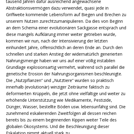
tausend Jahren dafür ausreichend angewachsene
Abstraktionsvermögen dazu verwendet, quasi jede in
Griffweite kommende Lebensform auf Biegen und Brechen zu
unserem Nutzen zurechtzumanipulieren. Da dies von Beginn
an dem Schema einer evolutionären Sackgasse entsprach und
diese mangels Aufklärung immer weiter getrieben wurde,
kommen wir nun, nach der Intensivierung der letzten
einhundert Jahre, offensichtlich an deren Ende an. Durch den
schnellen und starken Anstieg der widernatürlich generierten
Nahrungsmenge haben wir uns auf einer völlig instabilen
Grundlage explosionsartig vermehrt, während sich parallel die
genetische Erosion der Nahrungsorganismen beschleunigte.
Die „Nutzpflanzen“ und „Nutztiere“ wurden so praktisch
innerhalb (evolutionär) winziger Zeiträume faktisch zu
deformierten Krüppeln, die jetzt ohne vielfältige und weiter zu
erhöhende Unterstützung wie Medikamente, Pestizide,
Dünger, Wasser, bestellte Böden usw. lebensunfähig sind. Die
zunehmend eskalierenden Zweitfolgen all dessen reichen
bereits bis zu einem beginnenden Kippen weiter Teile des
globalen Ökosystems. Und die Beschleunigung dieser
Eskalation nimmt aktuell stark zu.