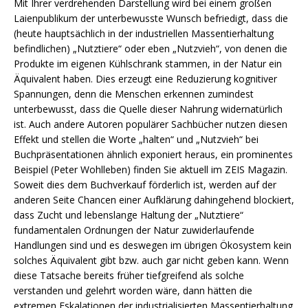
Mit Ihrer verdrehenden Darstellung wird bei einem großen
Laienpublikum der unterbewusste Wunsch befriedigt, dass die
(heute hauptsächlich in der industriellen Massentierhaltung
befindlichen) „Nutztiere“ oder eben „Nutzvieh“, von denen die
Produkte im eigenen Kühlschrank stammen, in der Natur ein
Äquivalent haben. Dies erzeugt eine Reduzierung kognitiver
Spannungen, denn die Menschen erkennen zumindest
unterbewusst, dass die Quelle dieser Nahrung widernatürlich
ist. Auch andere Autoren populärer Sachbücher nutzen diesen
Effekt und stellen die Worte „halten“ und „Nutzvieh“ bei
Buchpräsentationen ähnlich exponiert heraus, ein prominentes
Beispiel (Peter Wohlleben) finden Sie aktuell im ZEIS Magazin.
Soweit dies dem Buchverkauf förderlich ist, werden auf der
anderen Seite Chancen einer Aufklärung dahingehend blockiert,
dass Zucht und lebenslange Haltung der „Nutztiere“
fundamentalen Ordnungen der Natur zuwiderlaufende
Handlungen sind und es deswegen im übrigen Ökosystem kein
solches Äquivalent gibt bzw. auch gar nicht geben kann. Wenn
diese Tatsache bereits früher tiefgreifend als solche
verstanden und gelehrt worden wäre, dann hätten die
extremen Eskalationen der industrialisierten Massentierhaltung