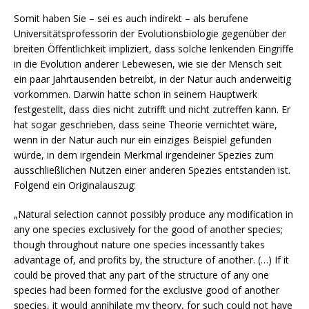
Somit haben Sie – sei es auch indirekt – als berufene
Universitätsprofessorin der Evolutionsbiologie gegenüber der
breiten Öffentlichkeit impliziert, dass solche lenkenden Eingriffe
in die Evolution anderer Lebewesen, wie sie der Mensch seit
ein paar Jahrtausenden betreibt, in der Natur auch anderweitig
vorkommen. Darwin hatte schon in seinem Hauptwerk
festgestellt, dass dies nicht zutrifft und nicht zutreffen kann. Er
hat sogar geschrieben, dass seine Theorie vernichtet wäre,
wenn in der Natur auch nur ein einziges Beispiel gefunden
würde, in dem irgendein Merkmal irgendeiner Spezies zum
ausschließlichen Nutzen einer anderen Spezies entstanden ist.
Folgend ein Originalauszug:
„Natural selection cannot possibly produce any modification in
any one species exclusively for the good of another species;
though throughout nature one species incessantly takes
advantage of, and profits by, the structure of another. (…) If it
could be proved that any part of the structure of any one
species had been formed for the exclusive good of another
species, it would annihilate my theory, for such could not have